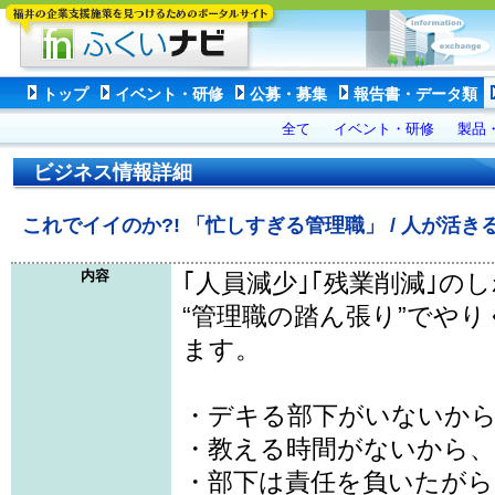
トップ
イベント・研修
公募・募集
報告書・データ類
全て
イベント・研修
製品
ビジネス情報詳細
これでイイのか?! 「忙しすぎる管理職」 / 人が活
内容
｢人員減少｣｢残業削減｣の
“管理職の踏ん張り”でや
ます。
・デキる部下がいないか
・教える時間がないから、
・部下は責任を負いたがら