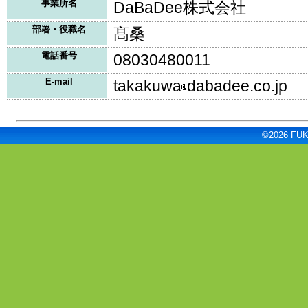
事業所名
DaBaDee株式会社
部署・役職名
髙桑
電話番号
08030480011
E-mail
takakuwa
dabadee.co.jp
©2026 FUKU