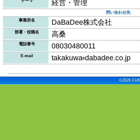
テーマ
経営・管理
問い合わせ先
事業所名
DaBaDee株式会社
部署・役職名
高桑
電話番号
08030480011
E-mail
takakuwa
dabadee.co.jp
©2026 FUKU