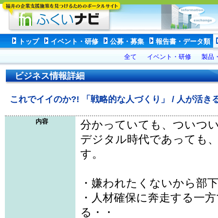
トップ
イベント・研修
公募・募集
報告書・データ類
全て
イベント・研修
製品
ビジネス情報詳細
これでイイのか?! 「戦略的な人づくり」 / 人が活
内容
分かっていても、ついつ
デジタル時代であっても、
す。
・嫌われたくないから部下
・人材確保に奔走する一方
る・・