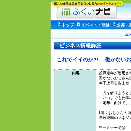
トップ
イベント・研修
公募・
全
ビジネス情報詳細
これでイイのか?! 「働かない
内容
役職定年が運用さ
働かないおじさん(
年下上司を悩ませ
・力を借りようと
・いつまでも仕事
・定年に向けて、
｢働くおじさんの
年齢逆転のマネジ
当セミナーでは