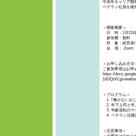
中高年キャリア開
ベテラン社員を後
＜開催概要＞
日 時：1月23日(火)
参加費：無料
対 象：経営者/
会 場： Zoom
＜お申し込み方法
ご参加希望はお申込
https://docs.go
16OQrXCg/viewfor
＜プログラム＞
1. ｢働かないお
2. 年下上司と
3. 年齢逆転のマ
4. ベテラン活
＜注意事項＞
・企業向けのセミ