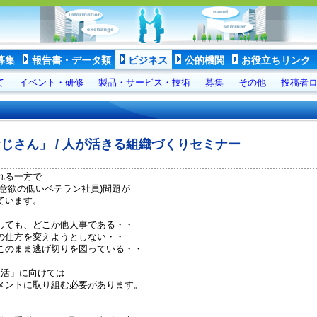
募集
報告書・データ類
ビジネス
公的機関
お役立ちリンク
て
イベント・研修
製品・サービス・技術
募集
その他
投稿者
おじさん」 / 人が活きる組織づくりセミナー
れる一方で
意欲の低いベテラン社員)問題が
ています。
しても、どこか他人事である・・
の仕方を変えようとしない・・
このまま逃げ切りを図っている・・
復活」に向けては
メントに取り組む必要があります。