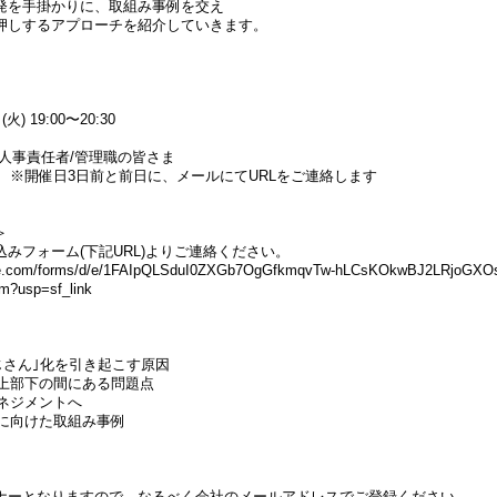
発を手掛かりに、取組み事例を交え
押しするアプローチを紹介していきます。
 19:00〜20:30
人事責任者/管理職の皆さま
 ※開催日3日前と前日に、メールにてURLをご連絡します
＞
みフォーム(下記URL)よりご連絡ください。
ogle.com/forms/d/e/1FAIpQLSduI0ZXGb7OgGfkmqvTw-hLCsKOkwBJ2LRjoGXO
m?usp=sf_link
じさん｣化を引き起こす原因
年上部下の間にある問題点
ネジメントへ
躍に向けた取組み事例
ナーとなりますので、なるべく会社のメールアドレスでご登録ください。