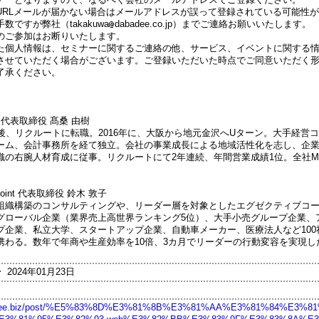
URLメールが届かない場合はメールアドレスが誤って登録されている可能性が
ですが弊社（takakuwa
dabadee.co.jp）までご連絡お願いいたします。
のご参加はお断りいたします。
た個人情報は、セミナーに関するご連絡の他、サービス、イベントに関する
させていただく場合がございます。ご登録いただいた時点でご同意いただく
了承ください。
社 代表取締役 髙桑 由樹
後、リクルートに転職。2016年に、大阪から地元金沢へUターン。大手経営
ーム、会計事務所を経て独立。会社の事業成長による地域活性化を志し、企
織の右腕人材育成に従事。リクルートにて2年連続、年間営業成績1位。全社M
 Point 代表取締役 鈴木 敦子
組織構築のコンサルティングや、リーダー層を対象としたエグゼクティブコ
グローバル企業（業界売上高世界ランキング5位）、大手小売グループ企業、
プ企業、私立大学、スタートアップ企業、自動車メーカー、医療法人など100
携わる。数年で年商や生産効率を10倍、3カ月でリーダーの行動変容を実現し
〜 2024年01月23日
badee.biz/post/%E5%83%8D%E3%81%8B%E3%81%AA%E3%81%84%E3%8