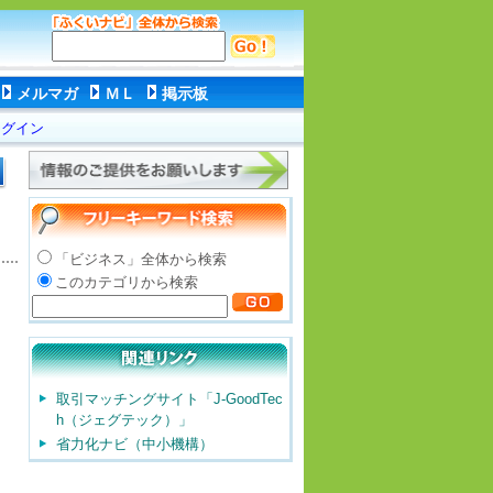
メルマガ
ＭＬ
掲示板
ログイン
「ビジネス」全体から検索
このカテゴリから検索
取引マッチングサイト「J-GoodTec
h（ジェグテック）」
省力化ナビ（中小機構）