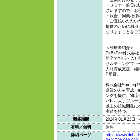
・セミナー前日に
ざいますので、お手数
・競合、同業社様
・ご登録いただい
提供のために利用
なりますことをご
＜登壇者紹介＞
DaBaDee株式会
新卒でYKKへ入社
サルティングファ
人材育成支援、組
P受賞。
株式会社Starting
企業の人材育成、
ングを提供。物流
パレル大手グルー
以上の組織開発に
実績を持つ。
開催期間
2024年01月23日 
有料／無料
無料
詳細ページ
https://www.da