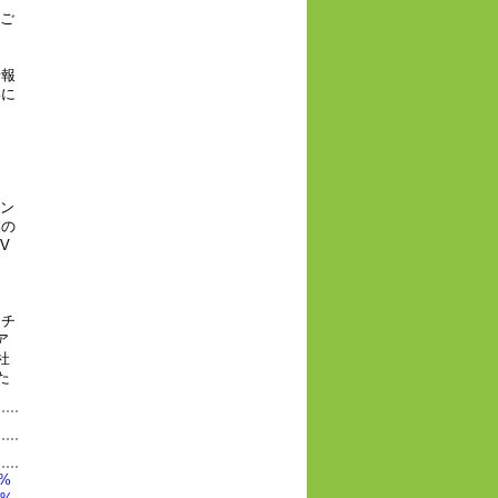
ご
情報
形に
コン
業の
V
ーチ
ア
社
た
1%