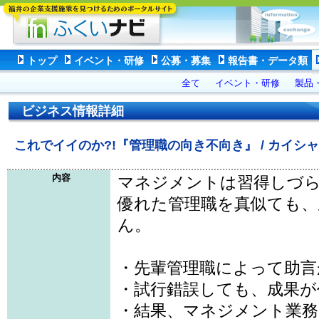
トップ
イベント・研修
公募・募集
報告書・データ類
全て
イベント・研修
製品
ビジネス情報詳細
これでイイのか?!『管理職の向き不向き』 / カイシ
内容
マネジメントは習得しづ
優れた管理職を真似ても、
ん。
・先輩管理職によって助言
・試行錯誤しても、成果が
・結果、マネジメント業務