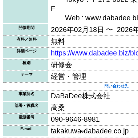
F
Web : www.dabadee.bi
開催期間
2026年02月18日 〜 2026
有料／無料
無料
詳細ページ
https://www.dabadee.biz/bl
種別
研修会
テーマ
経営・管理
問い合わせ先
事業所名
DaBaDee株式会社
部署・役職名
高桑
電話番号
090-9646-8981
E-mail
takakuwa
dabadee.co.jp