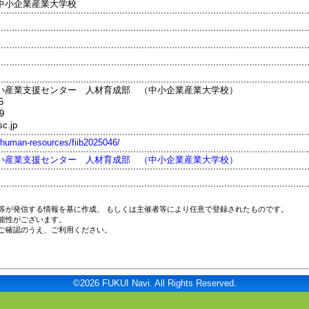
中小企業産業大学校
い産業支援センター 人材育成部 （中小企業産業大学校）
5
9
sc.jp
p/human-resources/fiib2025046/
い産業支援センター 人材育成部 （中小企業産業大学校）
等が発信する情報を基に作成、 もしくは主催者等により任意で登録されたものです。
能性がございます。
ご確認のうえ、ご利用ください。
©2026 FUKUI Navi. All Rights Reserved.