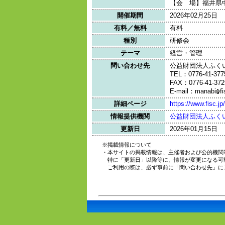
【会 場】福井県
開催期間
2026年02月25日
有料／無料
有料
種別
研修会
テーマ
経営・管理
問い合わせ先
公益財団法人ふく
TEL：0776-41-377
FAX：0776-41-372
E-mail：manabi
fi
詳細ページ
https://www.fisc.j
情報提供機関
公益財団法人ふく
更新日
2026年01月15日
※掲載情報について
・本サイトの掲載情報は、主催者および公的機関
特に「更新日」以降等に、情報が変更になる可
ご利用の際は、必ず事前に「問い合わせ先」に