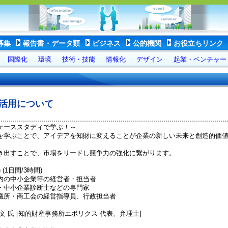
募集
報告書・データ類
ビジネス
公的機関
お役立ちリンク
国際化
環境
技術・技能
情報化
デザイン
起業・ベンチャー
活用について
ケーススタディで学ぶ！～
を学ぶことで、アイデアを知財に変えることが企業の新しい未来と創造的価
き出すことで、市場をリードし競争力の強化に繋がります。
 (1日間/3時間)
内の中小企業等の経営者・担当者
企業診断士などの専門家
商工会の経営指導員、行政担当者
文 氏 [知的財産事務所エボリクス 代表、弁理士]