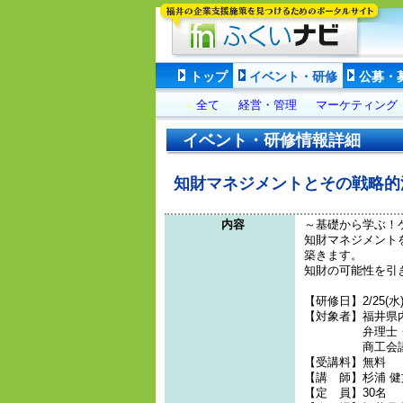
トップ
イベント・研修
公募・
全て
経営・管理
マーケティング
イベント・研修情報詳細
知財マネジメントとその戦略的
内容
～基礎から学ぶ！
知財マネジメント
築きます。
知財の可能性を引
【研修日】2/25(水)
【対象者】福井県
弁理士・中小
商工会議所・
【受講料】無料
【講 師】杉浦 健
【定 員】30名