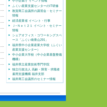
中小企業庁 イベント情報
ふくい産業支援センターのIT研修
敦賀商工会議所の講習会・セミナー
情報
経済産業省 イベント・行事
Ｊ−Ｎｅｔ２１ イベント・セミナー
情報
シェアオフィス・コワーキングスペ
ース「ふくい南青山291」
福井県中小企業産業大学校（ふくい
産業支援センター）
中小企業大学校（中小企業基盤整備
機構）
福井県立産業技術専門学院
独立行政法人 高齢・障害・求職者
雇用支援機構 福井支部
福井商工会議所のセミナー情報