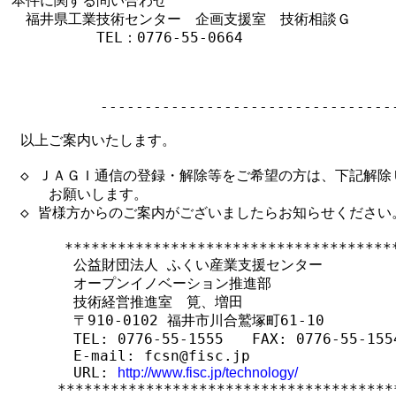
本件に関する問い合わせ

　福井県工業技術センター　企画支援室　技術相談Ｇ

　　　　　　TEL：0776-55-0664

  　　　　　-----------------------------------
 以上ご案内いたします。

 ◇ ＪＡＧＩ通信の登録・解除等をご希望の方は、下記解除Ｕ
　　 お願いします。

 ◇ 皆様方からのご案内がございましたらお知らせください。
      **************************************
       公益財団法人 ふくい産業支援センター

       オープンイノベーション推進部

       技術経営推進室　筧、増田

       〒910-0102 福井市川合鷲塚町61-10

       TEL: 0776-55-1555　　FAX: 0776-55-1554
       E-mail: fcsn@fisc.jp

       URL: 
http://www.fisc.jp/technology/
　 　 ***************************************