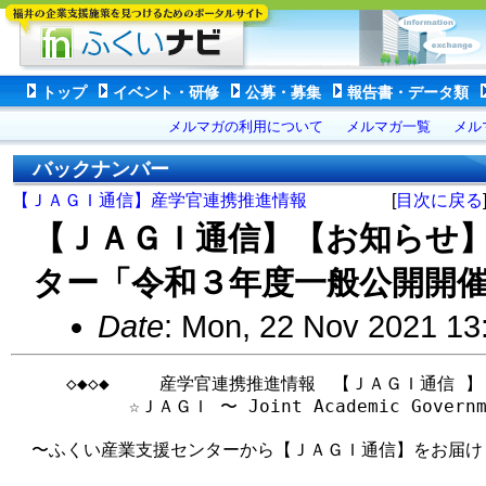
トップ
イベント・研修
公募・募集
報告書・データ類
メルマガの利用について
メルマガ一覧
メル
バックナンバー
【ＪＡＧＩ通信】産学官連携推進情報
[
目次に戻る
【ＪＡＧＩ通信】【お知らせ
ター「令和３年度一般公開開催
Date
: Mon, 22 Nov 2021 13
　　　◇◆◇◆   　産学官連携推進情報　【ＪＡＧＩ通信 】   
        　 ☆ＪＡＧＩ 〜 Joint Academic Governm
　〜ふくい産業支援センターから【ＪＡＧＩ通信】をお届けし