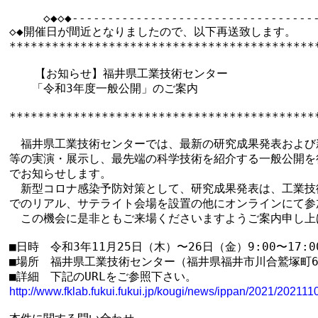
　　　◇◆◇◆-----------------------------------
◇◆開催日が間近となりましたので、以下再送致します。

********************************************
 　 【お知らせ】福井県工業技術センター

　　「令和3年度一般公開」のご案内

********************************************
　福井県工業技術センターでは、最新の研究成果発表および新
等の実演・展示し、最先端の科学技術を紹介する一般公開を行
でお知らせします。

　新型コロナ感染予防対策として、研究成果発表は、工業技術
でのリアル、サテライト会場を設置の他にオンラインにて参
　この機会に是非ともご来場くださいますようご案内申し上げ
■日時　令和3年11月25日（木）〜26日（金）9:00〜17:00
■場所　福井県工業技術センター（福井県福井市川合鷲塚町61
http://www.fklab.fukui.fukui.jp/kougi/news/ippan/2021/202111