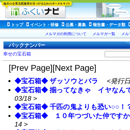
トップ
イベント・研修
公募・募集
報告書・データ類
メルマガの利用について
メルマガ一覧
メル
バックナンバー
幸せの宝石箱
[Prev Page][Next Page]
◆宝石箱◆ ザッソウとバラ
<発行日: 
◆宝石箱◆ 揃ってなきゃ イヤ
03/18 >
◆宝石箱◆ 千匹の鬼よりも恐い○
◆宝石箱◆ １０年つづいた仲ですか
14 >