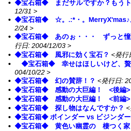
◆宝石箱◆ まだサルですか？もう
12/31 >
◆宝石箱◆ ☆。.:*・。MerryX'mas♪
2/24 >
◆宝石箱◆ あのぉ・・・ ずっと憧れて
行日: 2004/12/03 >
◆宝石箱◆ 風邪に効く宝石？
<発行日:
◆宝石箱◆ 幸せはほしいけど、贅
004/10/22 >
◆宝石箱◆ 幻の賛辞！？
<発行日: 200
◆宝石箱◆ 感動の大巨編！ <後編>
◆宝石箱◆ 感動の大巨編！ <前編>
◆宝石箱◆ 探し物はなんですか？
<
◆宝石箱◆ ボインダー vs ビジンダ
◆宝石箱◆ 黄色い幽霊の 棲つく家・・・［