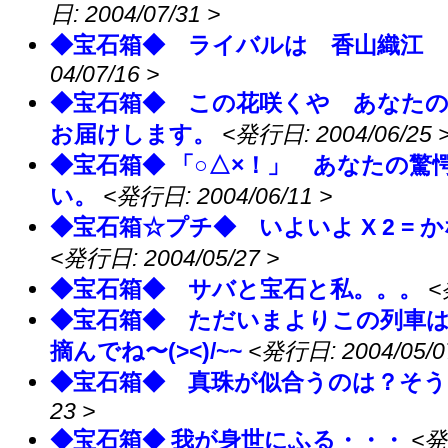
日: 2004/07/31 >
◆宝石箱◆ ライバルは 香山織江 ３
04/07/16 >
◆宝石箱◆ この花咲くや あなたのため
お届けします。
<発行日: 2004/06/25 
◆宝石箱◆ 「○△×！」 あなたの
い。
<発行日: 2004/06/11 >
◆宝石箱☆プチ◆ いよいよ X 2 = かなり
<発行日: 2004/05/27 >
◆宝石箱◆ サバと宝石と私。。。
<
◆宝石箱◆ ただいまよりこの列車
摘んでね〜(><)/~~
<発行日: 2004/05/0
◆宝石箱◆ 真珠が似合うのは？そう
23 >
◆宝石箱◆ 我が身世にふる・・・
<発