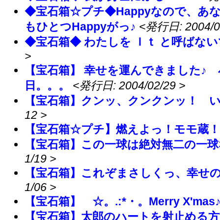
◆宝石箱☆プチ◆Happyなので、あな
もひとつHappyがっ♪
<発行日: 2004/0
◆宝石箱◆ わたしを Ｉｔ と呼ばな
>
【宝石箱】 幸せを運んできました♪
日。。。
<発行日: 2004/02/29 >
【宝石箱】クンッ、クンクンッ！ 
12 >
【宝石箱☆プチ】燃えよっ！モモ蔵！
【宝石箱】この一球は絶対無二の一球
1/19 >
【宝石箱】これぞまさしくっ、幸せ
1/06 >
【宝石箱】 ☆。.:*・。Merry X'mas
【宝石箱】太郎のハートを射止める方法