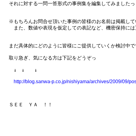
　それに対する一問一答形式の事例集を編集してみましたっ！
　※もちろんお問合せ頂いた事例の皆様のお名前は掲載してい
　　また、数値や表現を仮定しての表記など、機密保持には
　まだ具体的にどのように皆様にご提供していくか検討中です
　取り急ぎ、気になる方は下記をどうぞっ

　　↓　↓　　↓

http://blog.sanwa-p.co.jp/nishiyama/archives/2009/09/po
　ＳＥＥ　ＹＡ　！！
