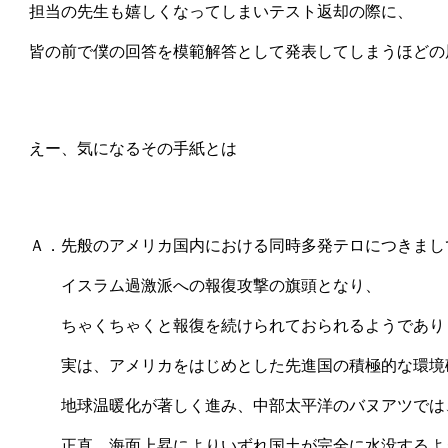
　担当の先生も嬉しくなってしまいテスト返却の際に、

　皆の前で僕の回答を模範解答として発表してしまうほどの展
　えー、気になるその手紙とは

　Ａ．先般のアメリカ国内における同時多発テロにつきまして
　　　イスラム過激派への報復攻撃の旗頭となり、

　　　ちゃくちゃくと報復を続けられておられるようでありま
　　　実は、アメリカをはじめとした先進国の積極的な環境破
　　　地球温暖化が著しく進み、中部太平洋のバヌアツでは、
　　　正直、海面上昇によりいずれ国土が完全に水没するよう