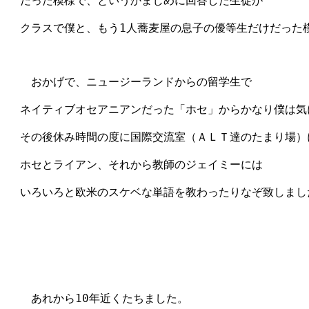
　だった模様で、というかまじめに回答した生徒が

　クラスで僕と、もう1人蕎麦屋の息子の優等生だけだった模
　　おかげで、ニュージーランドからの留学生で

　ネイティブオセアニアンだった「ホセ」からかなり僕は気
　その後休み時間の度に国際交流室（ＡＬＴ達のたまり場）に
　ホセとライアン、それから教師のジェイミーには

　いろいろと欧米のスケベな単語を教わったりなぞ致しました
　　あれから10年近くたちました。
