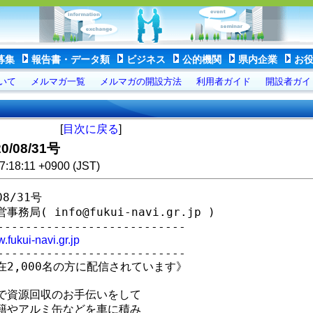
募集
報告書・データ類
ビジネス
公的機関
県内企業
お
いて
メルマガ一覧
メルマガの開設方法
利用者ガイド
開設者ガイ
[
目次に戻る
]
08/31号
7:18:11 +0900 (JST)
/31号

 info@fukui-navi.gr.jp )

------------------------

.fukui-navi.gr.jp
------------------------

2,000名の方に配信されています》

で資源回収のお手伝いをして

籍やアルミ缶などを車に積み
