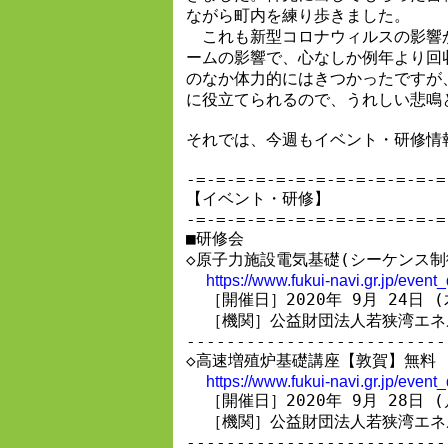
ながら町内を練り歩きました。

　これも新型コロナウィルスの影響
ームの影響で、心なしか例年より回
のなか体力的にはきつかったですが
に役立てられるので、うれしい悲鳴
それでは、今週もイベント・研修情報
-=-=-=-=-=-=-=-=-=-=-=-=-=
【イベント・研修】

-=-=-=-=-=-=-=-=-=-=-=-=-=
■研修会

◇原子力施設電気基礎(シーケンス制
https://www.fukui-navi.gr.jp/even
  ［開催日］2020年 9月 24日 (
  ［機関］公益財団法人若狭湾エネ
--------------------------
◇高速増殖炉基礎講座【敦賀】無料

https://www.fukui-navi.gr.jp/even
  ［開催日］2020年 9月 28日 (
  ［機関］公益財団法人若狭湾エネ
--------------------------