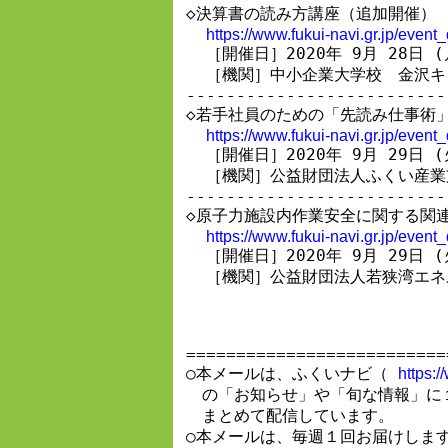
◇決算書の読み方講座（追加開催）　
https://www.fukui-navi.gr.jp/even
  ［開催日］2020年 9月 28日 (
  ［機関］中小企業大学校　金沢キ
--------------------------
◇若手社員のための「先読み仕事術」
https://www.fukui-navi.gr.jp/even
  ［開催日］2020年 9月 29日 (
  ［機関］公益財団法人ふくい産業
--------------------------
◇原子力施設内作業安全に関する関連
https://www.fukui-navi.gr.jp/even
  ［開催日］2020年 9月 29日 (
  ［機関］公益財団法人若狭湾エネ
==========================
○本メールは、ふくいナビ（ 
https:/
　の「お知らせ」や「旬な情報」に
　まとめて配信しています。

○本メールは、毎週１回お届けします