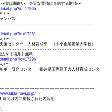
〜実は面白い！身近な業務に直結する財務〜

t_detail.php?id=17365
月)〜

ャンパス

--------------------------------------



t_detail.php?id=17231
火)〜

支援センター　人材育成部　（中小企業産業大学校）

--------------------------------------

法令【福井】無料

t_detail.php?id=17296
火)〜

ルギー研究センター　福井県国際原子力人材育成センター　

======================================

 ）

/www.fukui-navi.gr.jp/
１週間以内に掲載された内容を

。
