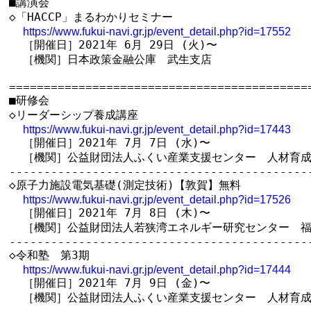
■講演会

◇「HACCP」まるわかりセミナー

https://www.fukui-navi.gr.jp/event_detail.php?id=17552
  ［開催日］2021年 6月 29日 (火)〜

  ［機関］日本政策金融公庫　武生支店

============================================
■研修会

◇リーダーシップ養成講座

https://www.fukui-navi.gr.jp/event_detail.php?id=17443
  ［開催日］2021年 7月 7日 (水)〜

  ［機関］公益財団法人ふくい産業支援センター　人材育成
--------------------------------------------
◇原子力施設電気基礎(測定技術)【敦賀】無料

https://www.fukui-navi.gr.jp/event_detail.php?id=17526
  ［開催日］2021年 7月 8日 (木)〜

  ［機関］公益財団法人若狭湾エネルギー研究センター　福
--------------------------------------------
◇令和塾　第3期

https://www.fukui-navi.gr.jp/event_detail.php?id=17444
  ［開催日］2021年 7月 9日 (金)〜

  ［機関］公益財団法人ふくい産業支援センター　人材育成