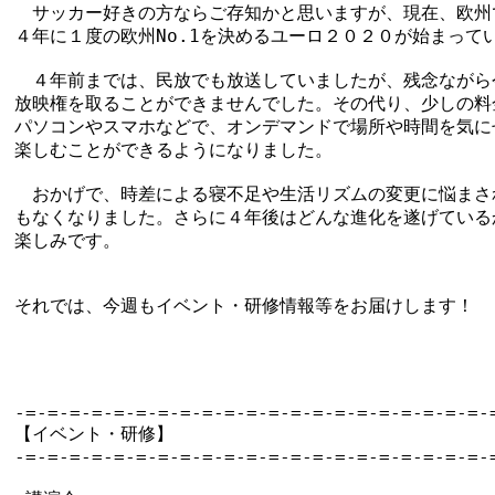
　サッカー好きの方ならご存知かと思いますが、現在、欧州で
４年に１度の欧州No.1を決めるユーロ２０２０が始まってい
　４年前までは、民放でも放送していましたが、残念ながら今
放映権を取ることができませんでした。その代り、少しの料金
パソコンやスマホなどで、オンデマンドで場所や時間を気にせ
楽しむことができるようになりました。

　おかげで、時差による寝不足や生活リズムの変更に悩まされ
もなくなりました。さらに４年後はどんな進化を遂げているか
楽しみです。

それでは、今週もイベント・研修情報等をお届けします！

-=-=-=-=-=-=-=-=-=-=-=-=-=-=-=-=-=-=-=-=-=-=
【イベント・研修】

-=-=-=-=-=-=-=-=-=-=-=-=-=-=-=-=-=-=-=-=-=-=