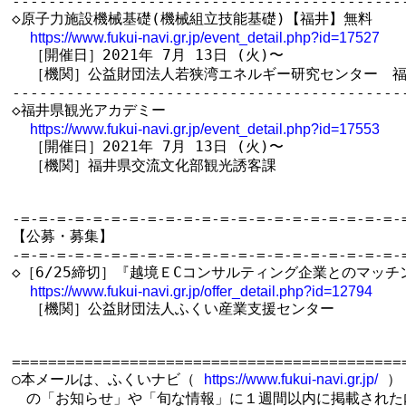
--------------------------------------------
◇原子力施設機械基礎(機械組立技能基礎)【福井】無料

https://www.fukui-navi.gr.jp/event_detail.php?id=17527
  ［開催日］2021年 7月 13日 (火)〜

  ［機関］公益財団法人若狭湾エネルギー研究センター　福
--------------------------------------------
◇福井県観光アカデミー

https://www.fukui-navi.gr.jp/event_detail.php?id=17553
  ［開催日］2021年 7月 13日 (火)〜

  ［機関］福井県交流文化部観光誘客課

-=-=-=-=-=-=-=-=-=-=-=-=-=-=-=-=-=-=-=-=-=-=
【公募・募集】

-=-=-=-=-=-=-=-=-=-=-=-=-=-=-=-=-=-=-=-=-=-=
◇［6/25締切］『越境ＥCコンサルティング企業とのマッチ
https://www.fukui-navi.gr.jp/offer_detail.php?id=12794
  ［機関］公益財団法人ふくい産業支援センター

============================================
○本メールは、ふくいナビ（ 
 ）

https://www.fukui-navi.gr.jp/
　の「お知らせ」や「旬な情報」に１週間以内に掲載された内