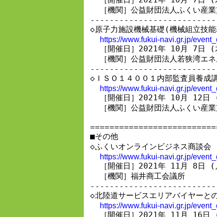
  ［機関］公益財団法人ふくい産業
--------------------------
◇原子力施設機械基礎(機械組立技能
https://www.fukui-navi.gr.jp/even
  ［開催日］2021年 10月 7日 (
  ［機関］公益財団法人若狭湾エネ
--------------------------
◇ＩＳＯ１４００１内部監査員養成講
https://www.fukui-navi.gr.jp/even
  ［開催日］2021年 10月 12日 (
  ［機関］公益財団法人ふくい産業
==========================
■その他

◇ふくいオンラインビジネス商談会

https://www.fukui-navi.gr.jp/even
  ［開催日］2021年 11月 8日 (
  ［機関］福井商工会議所

--------------------------
◇北陸道サービスエリアバイヤーとの
https://www.fukui-navi.gr.jp/even
  ［開催日］2021年 11月 16日 (