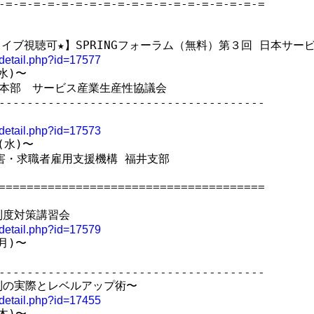
-=-=-=-=-=-=-=-=-=-=-=-=-=-=-=-=-=-=-=

アーカイブ視聴可★】SPRINGフォーラム（無料）第３回 日本サー
t_detail.php?id=17577
水)〜

本部　サービス産業生産性協議会

--------------------------------------



t_detail.php?id=17573
水)〜

害・求職者雇用支援機構 福井支部

======================================

度対策講習会

t_detail.php?id=17579
月)〜

--------------------------------------

の実際とレベルアップ術〜

t_detail.php?id=17455
木)〜
