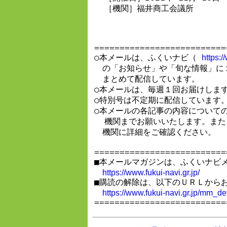
  ［機関］福井商工会議所

==========================
○本メールは、ふくいナビ（ 
https:/
　の「お知らせ」や「旬な情報」に
　まとめて配信しています。

○本メールは、毎週１回お届けします
○特別号は不定期に配信しています。
○本メールの各記事の内容についての
  機関までお願いいたします。また
　機関に詳細をご確認ください。

==========================
■本メールマガジンは、ふくいナビメ
https://www.fukui-navi.gr.jp/
■購読の解除は、以下のＵＲＬからお
https://www.fukui-navi.gr.jp/mm_d