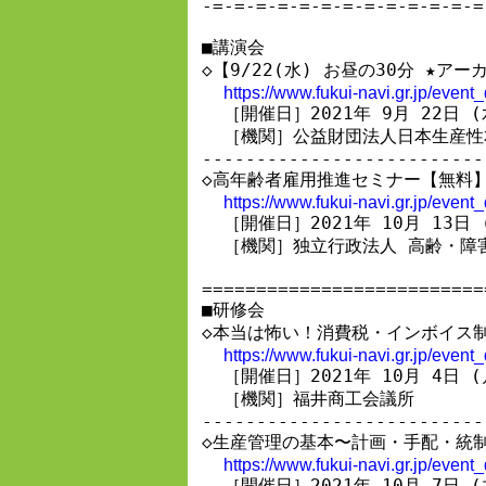
-=-=-=-=-=-=-=-=-=-=-=-=-=
■講演会

◇【9/22(水) お昼の30分 ★
https://www.fukui-navi.gr.jp/even
  ［開催日］2021年 9月 22日 (
  ［機関］公益財団法人日本生産性
--------------------------
◇高年齢者雇用推進セミナー【無料】
https://www.fukui-navi.gr.jp/even
  ［開催日］2021年 10月 13日 (
  ［機関］独立行政法人 高齢・障
==========================
■研修会

◇本当は怖い！消費税・インボイス制
https://www.fukui-navi.gr.jp/even
  ［開催日］2021年 10月 4日 (
  ［機関］福井商工会議所

--------------------------
◇生産管理の基本〜計画・手配・統制
https://www.fukui-navi.gr.jp/even
  ［開催日］2021年 10月 7日 (