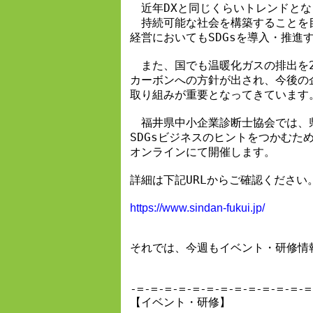
　近年DXと同じくらいトレンドとな
　持続可能な社会を構築することを
経営においてもSDGsを導入・推進
　また、国でも温暖化ガスの排出を2
カーボンへの方針が出され、今後の
取り組みが重要となってきています。
　福井県中小企業診断士協会では、
SDGsビジネスのヒントをつかむため
オンラインにて開催します。

詳細は下記URLからご確認ください。
https://www.sindan-fukui.jp/
それでは、今週もイベント・研修情報
-=-=-=-=-=-=-=-=-=-=-=-=-=
【イベント・研修】
