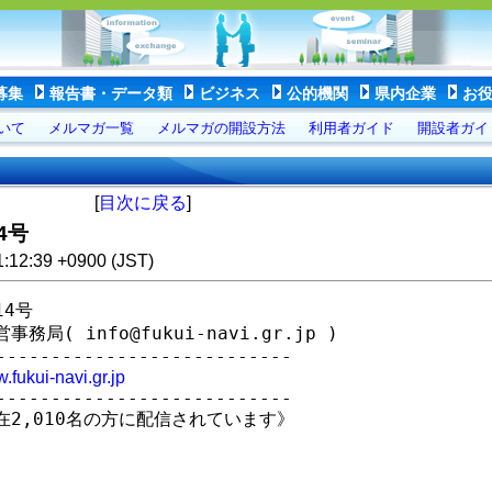
募集
報告書・データ類
ビジネス
公的機関
県内企業
お
いて
メルマガ一覧
メルマガの開設方法
利用者ガイド
開設者ガイ
[
目次に戻る
]
4号
1:12:39 +0900 (JST)
4号

 info@fukui-navi.gr.jp )

------------------------

.fukui-navi.gr.jp
------------------------

2,010名の方に配信されています》
