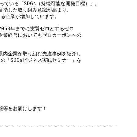
っている「SDGs（持続可能な開発目標）」。

目指した取り組み意識が高まり、

する企業が増加しています。

050年までに実質ゼロとするゼロ

企業経営においてもゼロカーボンへの



県内企業が取り組む先進事例を紹介し

の「SDGsビジネス実践セミナー」を



等をお届けします！

-=-=-=-=-=-=-=-=-=-=-=-=-=-=-=-=-=-=-=
