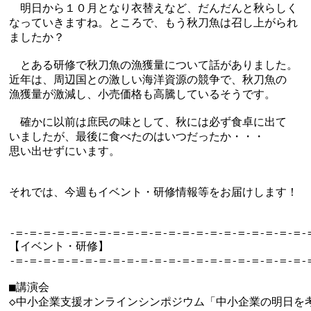
　明日から１０月となり衣替えなど、だんだんと秋らしく

なっていきますね。ところで、もう秋刀魚は召し上がられ

ましたか？

　とある研修で秋刀魚の漁獲量について話がありました。

近年は、周辺国との激しい海洋資源の競争で、秋刀魚の

漁獲量が激減し、小売価格も高騰しているそうです。

　確かに以前は庶民の味として、秋には必ず食卓に出て

いましたが、最後に食べたのはいつだったか・・・

思い出せずにいます。

それでは、今週もイベント・研修情報等をお届けします！

-=-=-=-=-=-=-=-=-=-=-=-=-=-=-=-=-=-=-=-=-=-=
【イベント・研修】

-=-=-=-=-=-=-=-=-=-=-=-=-=-=-=-=-=-=-=-=-=-=
■講演会

◇中小企業支援オンラインシンポジウム「中小企業の明日を考