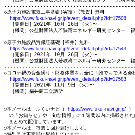
--------------------------------------------
◇原子力施設電気工事基礎(実技)【敦賀】無料

https://www.fukui-navi.gr.jp/event_detail.php?id=17508
  ［開催日］2021年 10月 26日 (火)〜

  ［機関］公益財団法人若狭湾エネルギー研究センター　福
--------------------------------------------
◇原子力施設品質保証基礎【福井】無料

https://www.fukui-navi.gr.jp/event_detail.php?id=17543
  ［開催日］2021年 10月 26日 (火)〜

  ［機関］公益財団法人若狭湾エネルギー研究センター　福
--------------------------------------------
◇コロナ禍の資金繰り・財務体質を万全に！誰でもできる会社
https://www.fukui-navi.gr.jp/event_detail.php?id=17583
  ［開催日］2021年 11月 9日 (火)〜

  ［機関］福井商工会議所

============================================
○本メールは、ふくいナビ（ 
 ）

https://www.fukui-navi.gr.jp/
　の「お知らせ」や「旬な情報」に１週間以内に掲載された内
　まとめて配信しています。

○本メールは、毎週１回お届けします。

○特別号は不定期に配信しています。
