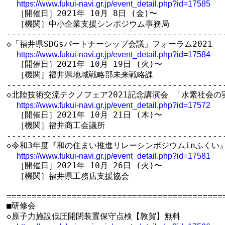
https://www.fukui-navi.gr.jp/event_detail.php?id=17585
  ［開催日］2021年 10月 8日 (金)〜

  ［機関］中小企業支援シンポジウム事務局

--------------------------------------------
◇「福井県SDGsパートナーシップ会議」フォーラム2021

https://www.fukui-navi.gr.jp/event_detail.php?id=17584
  ［開催日］2021年 10月 19日 (火)〜

  ［機関］福井県地域戦略部未来戦略課

--------------------------------------------
◇北陸技術交流テクノフェア2021記念講演会 「水素社会の
https://www.fukui-navi.gr.jp/event_detail.php?id=17572
  ［開催日］2021年 10月 21日 (木)〜

  ［機関］福井商工会議所

--------------------------------------------
◇令和3年度『和の住まい推進リレーシンポジウムinふくい』
https://www.fukui-navi.gr.jp/event_detail.php?id=17581
  ［開催日］2021年 10月 26日 (火)〜

  ［機関］福井県工務店支援協会

============================================
■研修会

◇原子力施設低圧開閉装置保守点検【敦賀】無料
