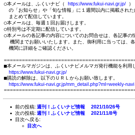
○本メールは、ふくいナビ（ 
 ）

https://www.fukui-navi.gr.jp/
　の「お知らせ」や「旬な情報」に１週間以内に掲載された内
　まとめて配信しています。

○本メールは、毎週１回お届けします。

○特別号は不定期に配信しています。

○本メールの各記事の内容についてのお問合せは、各記事の情
  機関までお願いいたします。また、御利用に当っては、各
　機関に詳細をご確認ください。

============================================
■本メールマガジンは、ふくいナビメルマガ発行機能を利用し
https://www.fukui-navi.gr.jp/
■購読の解除は、以下のＵＲＬからお願い致します。

https://www.fukui-navi.gr.jp/mm_detail.php?ml=weekly-navi
前の投稿:
週刊！ふくいナビ情報 2021/10/26号
次の投稿:
週刊！ふくいナビ情報 2021/11/8号
目次へ戻る:
目次へ