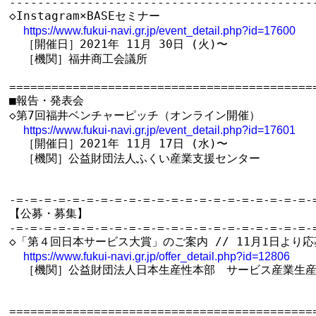
--------------------------------------------
◇Instagram×BASEセミナー

https://www.fukui-navi.gr.jp/event_detail.php?id=17600
  ［開催日］2021年 11月 30日 (火)〜

  ［機関］福井商工会議所

============================================
■報告・発表会

◇第7回福井ベンチャーピッチ（オンライン開催）

https://www.fukui-navi.gr.jp/event_detail.php?id=17601
  ［開催日］2021年 11月 17日 (水)〜

  ［機関］公益財団法人ふくい産業支援センター

-=-=-=-=-=-=-=-=-=-=-=-=-=-=-=-=-=-=-=-=-=-=
【公募・募集】

-=-=-=-=-=-=-=-=-=-=-=-=-=-=-=-=-=-=-=-=-=-=
◇「第４回日本サービス大賞」のご案内 // 11月1日より応
https://www.fukui-navi.gr.jp/offer_detail.php?id=12806
  ［機関］公益財団法人日本生産性本部　サービス産業生産
============================================