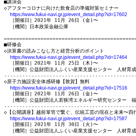
■講演会

◇アフターコロナに向けた飲食店の準備対策セミナー

https://www.fukui-navi.gr.jp/event_detail.php?id=17602
  ［開催日］2021年 11月 26日 (金)〜

  ［機関］日本政策金融公庫

============================================
■研修会

◇決算書の読みこなし方と経営分析のポイント

https://www.fukui-navi.gr.jp/event_detail.php?id=17464
  ［開催日］2021年 11月 25日 (木)〜

  ［機関］公益財団法人ふくい産業支援センター　人材育成
--------------------------------------------
◇原子力施設安全体感研修【敦賀】無料

https://www.fukui-navi.gr.jp/event_detail.php?id=17516
  ［開催日］2021年 11月 26日 (金)〜

  ［機関］公益財団法人若狭湾エネルギー研究センター　福
--------------------------------------------
◇【公開講座】越前箪笥で繋ぐ、伝統工芸の現在と未来〜四
https://www.fukui-navi.gr.jp/event_detail.php?id=17587
  ［開催日］2021年 11月 30日 (火)〜

  ［機関］公益財団法人ふくい産業支援センター　人材育成