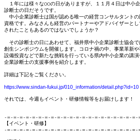
　１年には様々な○○の日がありますが、１１月４日は中小企
診断士の日だそうです。

　中小企業診断士は国が認める唯一の経営コンサルタントの国
資格です。みなさんも経営のパートナーやアドバイザーとして
されたこともあるのではないでしょうか？

　その診断士の日にあわせて、福井県中小企業診断士協会では
創生シンポジウムを開催します。コロナ禍の中、事業革新や事
設備投資などで新たな挑戦を行っている県内中小企業の講演や
企業診断士の支援事例を紹介します。

詳細は下記をご覧ください。

https://www.sindan-fukui.jp/010_information/detail.php?id=10
それでは、今週もイベント・研修情報等をお届けします！

-=-=-=-=-=-=-=-=-=-=-=-=-=-=-=-=-=-=-=-=-=-=
【イベント・研修】

-=-=-=-=-=-=-=-=-=-=-=-=-=-=-=-=-=-=-=-=-=-=