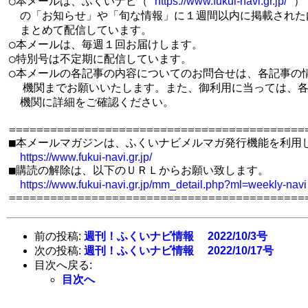
○本メールは、ふくいナビ（ 
 ）

https://www.fukui-navi.gr.jp/
　の「お知らせ」や「旬な情報」に１週間以内に掲載された内
　まとめて配信しています。

○本メールは、毎週１回お届けします。

○特別号は不定期に配信しています。

○本メールの各記事の内容についてのお問合せは、各記事の情
  機関までお願いいたします。また、御利用に当っては、各
　機関に詳細をご確認ください。

============================================
■本メールマガジンは、ふくいナビメルマガ発行機能を利用し
https://www.fukui-navi.gr.jp/
■購読の解除は、以下のＵＲＬからお願い致します。

https://www.fukui-navi.gr.jp/mm_detail.php?ml=weekly-navi
前の投稿:
週刊！ふくいナビ情報 2022/10/3号
次の投稿:
週刊！ふくいナビ情報 2022/10/17号
目次へ戻る:
目次へ