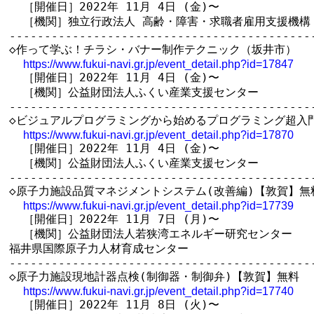
  ［開催日］2022年 11月 4日 (金)〜

  ［機関］独立行政法人 高齢・障害・求職者雇用支援機構 
--------------------------------------------
◇作って学ぶ！チラシ・バナー制作テクニック（坂井市）

https://www.fukui-navi.gr.jp/event_detail.php?id=17847
  ［開催日］2022年 11月 4日 (金)〜

  ［機関］公益財団法人ふくい産業支援センター

--------------------------------------------
◇ビジュアルプログラミングから始めるプログラミング超入門
https://www.fukui-navi.gr.jp/event_detail.php?id=17870
  ［開催日］2022年 11月 4日 (金)〜

  ［機関］公益財団法人ふくい産業支援センター

--------------------------------------------
◇原子力施設品質マネジメントシステム(改善編)【敦賀】無料
https://www.fukui-navi.gr.jp/event_detail.php?id=17739
  ［開催日］2022年 11月 7日 (月)〜

  ［機関］公益財団法人若狭湾エネルギー研究センター　

福井県国際原子力人材育成センター　

--------------------------------------------
◇原子力施設現地計器点検(制御器・制御弁)【敦賀】無料

https://www.fukui-navi.gr.jp/event_detail.php?id=17740
  ［開催日］2022年 11月 8日 (火)〜
