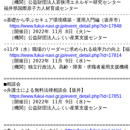
  ［機関］公益財団法人若狭湾エネルギー研究センター　

福井県国際原子力人材育成センター　

--------------------------------------------
◇基礎から学ぶセキュア環境構築・運用入門編（坂井市）

https://www.fukui-navi.gr.jp/event_detail.php?id=17848
  ［開催日］2022年 11月 8日 (火)〜

  ［機関］公益財団法人ふくい産業支援センター

--------------------------------------------
◇11/9（水）職場のリーダーに求められる統率力の向上【福
https://www.fukui-navi.gr.jp/event_detail.php?id=17814
  ［開催日］2022年 11月 9日 (水)〜

  ［機関］独立行政法人 高齢・障害・求職者雇用支援機構 
============================================
■相談会

◇弁護士による無料法律相談会【坂井】

https://www.fukui-navi.gr.jp/event_detail.php?id=17851
  ［開催日］2022年 11月 9日 (水)〜

  ［機関］公益財団法人ふくい産業支援センター

============================================