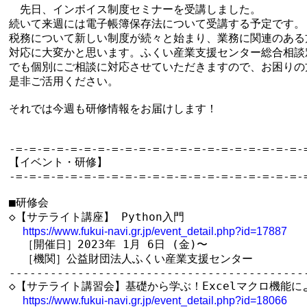
　先日、インボイス制度セミナーを受講しました。

続いて来週には電子帳簿保存法について受講する予定です。

税務について新しい制度が続々と始まり、業務に関連のある方
対応に大変かと思います。ふくい産業支援センター総合相談窓
でも個別にご相談に対応させていただきますので、お困りの方
是非ご活用ください。

それでは今週も研修情報をお届けします！

-=-=-=-=-=-=-=-=-=-=-=-=-=-=-=-=-=-=-=-=-=-=
【イベント・研修】

-=-=-=-=-=-=-=-=-=-=-=-=-=-=-=-=-=-=-=-=-=-=
■研修会

◇【サテライト講座】 Python入門

https://www.fukui-navi.gr.jp/event_detail.php?id=17887
  ［開催日］2023年 1月 6日 (金)〜

  ［機関］公益財団法人ふくい産業支援センター

--------------------------------------------
◇【サテライト講習会】基礎から学ぶ！Excelマクロ機能に
https://www.fukui-navi.gr.jp/event_detail.php?id=18066