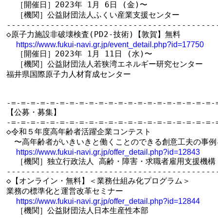
  ［開催日］2023年 1月 6日 (金)〜

  ［機関］公益財団法人ふくい産業支援センター

--------------------------------------------
◇原子力施設非破壊検査(PD2-技術)【敦賀】無料

https://www.fukui-navi.gr.jp/event_detail.php?id=17750
  ［開催日］2023年 1月 11日 (水)〜

  ［機関］公益財団法人若狭湾エネルギー研究センター　

福井県国際原子力人材育成センター　

-=-=-=-=-=-=-=-=-=-=-=-=-=-=-=-=-=-=-=-=-=-=
【公募・募集】

-=-=-=-=-=-=-=-=-=-=-=-=-=-=-=-=-=-=-=-=-=-=
◇令和５年度高年齢者活躍企業コンテスト　

　〜高年齢者がいきいきと働くことのできる創意工夫の事例を
https://www.fukui-navi.gr.jp/offer_detail.php?id=12843
  ［機関］独立行政法人 高齢・障害・求職者雇用支援機構 
--------------------------------------------
◇【オンライン・無料】＜業務仕組み化プログラム＞

業務の標準化と運営改革セミナー

https://www.fukui-navi.gr.jp/offer_detail.php?id=12844
  ［機関］公益財団法人日本生産性本部
