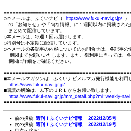
============================================
○本メールは、ふくいナビ（ 
 ）

https://www.fukui-navi.gr.jp/
　の「お知らせ」や「旬な情報」に１週間以内に掲載された内
　まとめて配信しています。

○本メールは、毎週１回お届けします。

○特別号は不定期に配信しています。

○本メールの各記事の内容についてのお問合せは、各記事の情
  機関までお願いいたします。また、御利用に当っては、各
　機関に詳細をご確認ください。

============================================
■本メールマガジンは、ふくいナビメルマガ発行機能を利用し
https://www.fukui-navi.gr.jp/
■購読の解除は、以下のＵＲＬからお願い致します。

https://www.fukui-navi.gr.jp/mm_detail.php?ml=weekly-navi
前の投稿:
週刊！ふくいナビ情報 2022/12/05号
次の投稿:
週刊！ふくいナビ情報 2022/12/19号
目次へ戻る: