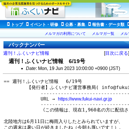
トップ
イベント・研修
公募・募集
報告書・データ類
メルマガの利用について
メルマガ一覧
メル
バックナンバー
週刊！ふくいナビ情報
[
目次に戻る
週刊！ふくいナビ情報 6/19号
Date
: Mon, 19 Jun 2023 10:00:00 +0900 (JST)
== 週刊！ふくいナビ情報　 6/19号

　　　　　【発行者】ふくいナビ運営事務局( info@fukui-na
　　　　　　　　--------------------------------
　　　　　　　　URL → 
https://www.fukui-navi.gr.jp
　　　　　　　　--------------------------------
　　　　　　　　《この情報は、現在1,960名の方に配信さ
北陸地方は6月11日に梅雨入りしたとみられていますが、

この週末は暑い日が続きましたね（今朝も厚いです！）。
