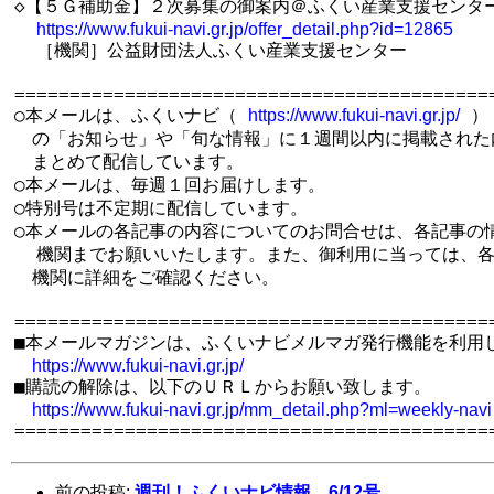
◇【５Ｇ補助金】２次募集の御案内＠ふくい産業支援センター
https://www.fukui-navi.gr.jp/offer_detail.php?id=12865
  ［機関］公益財団法人ふくい産業支援センター

============================================
○本メールは、ふくいナビ（ 
 ）

https://www.fukui-navi.gr.jp/
　の「お知らせ」や「旬な情報」に１週間以内に掲載された内
　まとめて配信しています。

○本メールは、毎週１回お届けします。

○特別号は不定期に配信しています。

○本メールの各記事の内容についてのお問合せは、各記事の情
  機関までお願いいたします。また、御利用に当っては、各
　機関に詳細をご確認ください。

============================================
■本メールマガジンは、ふくいナビメルマガ発行機能を利用し
https://www.fukui-navi.gr.jp/
■購読の解除は、以下のＵＲＬからお願い致します。

https://www.fukui-navi.gr.jp/mm_detail.php?ml=weekly-navi
前の投稿:
週刊！ふくいナビ情報 6/12号