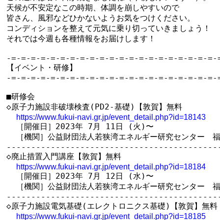
天候が不安定なこの時期、体調を崩しやすいので

皆さん、風邪などひかないようお気をつけください。

コンディションを整えて元気に乗り切っていきましょう！

それでは今週も各種情報をお届けします！

-=-=-=-=-=-=-=-=-=-=-=-=-=-=-=-=-=-=-=-=-=-=
【イベント・研修】

-=-=-=-=-=-=-=-=-=-=-=-=-=-=-=-=-=-=-=-=-=-=
■研修会

◇原子力施設非破壊検査(PD2-基礎)【敦賀】無料

https://www.fukui-navi.gr.jp/event_detail.php?id=18143
  ［開催日］2023年 7月 11日 (火)〜

  ［機関］公益財団法人若狭湾エネルギー研究センター　福
--------------------------------------------
◇廃止措置入門講座【敦賀】無料

https://www.fukui-navi.gr.jp/event_detail.php?id=18184
  ［開催日］2023年 7月 12日 (水)〜

  ［機関］公益財団法人若狭湾エネルギー研究センター　福
--------------------------------------------
◇原子力施設電気基礎(エレクトロニクス基礎)【敦賀】無料

https://www.fukui-navi.gr.jp/event_detail.php?id=18185