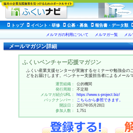
トップ
イベント・研修
公募・募集
報告書・データ類
メルマガの利用について
メルマガ一覧
メル
メールマガジン詳細
ふくいベンチャー応援マガジン
ふくい産業支援センターが実施するセミナーや勉強会の
どをお届けします。ベンチャー支援担当者によるメール
運営組織：
公的機関
発行周期：
不定期
メルマガ紹介URL：
https://www.s-project.biz/
バックナンバー：
こちらから参照できます。
開設日：
2017年05月28日
参加人数：
1,751