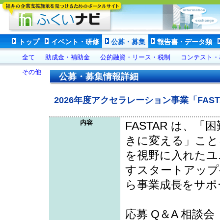
トップ
イベント・研修
公募・募集
報告書・データ類
全て
助成金・補助金
公的融資・リース・税制
コンテスト・
その他
公募・募集情報詳細
2026年度アクセラレーション事業「FAS
内容
FASTAR は、
きに変える」ことを
を視野に入れたユ
すスタートアップ
ら事業成長をサポ
応募 Q＆A 相談会