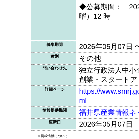
◆公募期間： 20
曜）12 時
募集期間
2026年05月07日 
種別
その他
問い合わせ先
独立行政法人中小
創業・スタートア
詳細ページ
https://www.smrj.g
ml
情報提供機関
福井県産業情報ネ
更新日
2026年05月07日
※掲載情報について