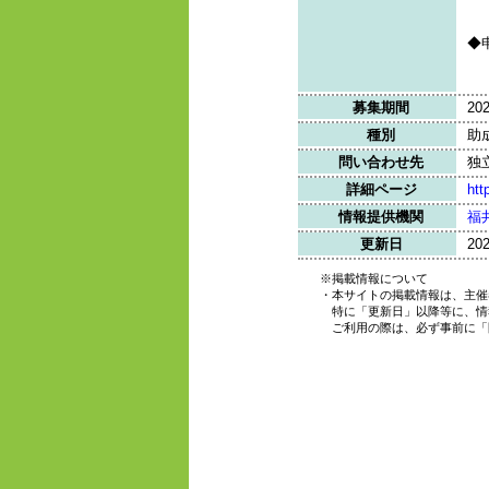
◆
募集期間
20
種別
助
問い合わせ先
独
詳細ページ
htt
情報提供機関
福
更新日
20
※掲載情報について
・本サイトの掲載情報は、主催
特に「更新日」以降等に、情
ご利用の際は、必ず事前に「