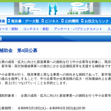
募集
報告書・データ類
ビジネス
公的機関
お役立ちリンク
リース・税制
コンテスト・表彰
アンケート・パブリックコメント
入
細
補助金 第4回公募
業の成長・拡大に向けた新規事業への挑戦を行う中小企業等を対象に、既存
、新市場・高付加価値事業への進出にかかる設備投資等を支援する補助金です
小企業等が行う、既存事業と異なる事業への前向きな挑戦であって、新市場
の進出を後押しすることで、中小企業等が企業規模の拡大・付加価値向上を通
り、賃上げにつなげていくことを目的とします。
補助対象者： 企業の成長・拡大に向けた新規事業への挑戦を行う中小企業等
募期間： 令和8年5月19日(火)～令和8年6月19日(金)18:00