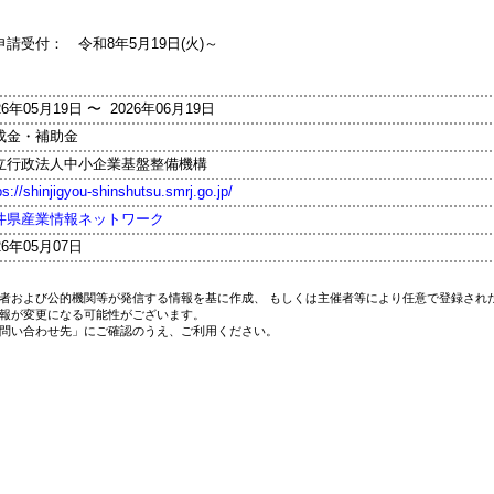
申請受付： 令和8年5月19日(火)～
26年05月19日 〜 2026年06月19日
成金・補助金
立行政法人中小企業基盤整備機構
ps://shinjigyou-shinshutsu.smrj.go.jp/
井県産業情報ネットワーク
26年05月07日
者および公的機関等が発信する情報を基に作成、 もしくは主催者等により任意で登録され
報が変更になる可能性がございます。
問い合わせ先」にご確認のうえ、ご利用ください。