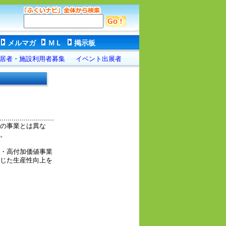
メルマガ
ＭＬ
掲示板
居者・施設利用者募集
イベント出展者
の事業とは異な
。
・高付加価値事業
じた生産性向上を