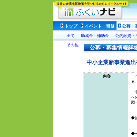
トップ
イベント・研修
公募・
全て
助成金・補助金
公的融資・
その他
公募・募集情報詳
中小企業新事業進出
内容
企
る
中
へ
図
◆
◆公