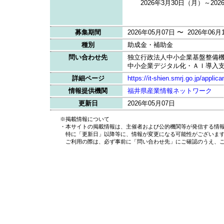
2026年3月30日（月）～2026年
募集期間
2026年05月07日 〜 2026年06月
種別
助成金・補助金
問い合わせ先
独立行政法人中小企業基盤整備
中小企業デジタル化・ＡＩ導入
詳細ページ
https://it-shien.smrj.go.jp/applica
情報提供機関
福井県産業情報ネットワーク
更新日
2026年05月07日
※掲載情報について
・本サイトの掲載情報は、主催者および公的機関等が発信する情報
特に「更新日」以降等に、情報が変更になる可能性がございま
ご利用の際は、必ず事前に「問い合わせ先」にご確認のうえ、ご