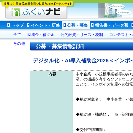
トップ
イベント・研修
公募・募集
報告書・データ類
全て
助成金・補助金
公的融資・リース・税制
コンテスト・
その他
公募・募集情報詳細
デジタル化・AI導入補助金2026＜イン
内容
中小企業・小規模事業者等のみ
済」の機能を有するソフトウェア
ことで、インボイス制度への対
◆補助対象者： 中小企業・小
◆補助率・補助額： ※下記詳
◆交付申請期間：