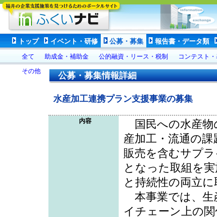
トップ
イベント・研修
公募・募集
報告書・データ類
全て
助成金・補助金
公的融資・リース・税制
コンテスト・
その他
公募・募集情報詳細
水産加工連携プラン支援事業の募集
内容
国民への水産物
産加工・流通の課
販売を含むサプラ
となった取組を実
と持続性の両立に
本事業では、生
イチェーン上の関