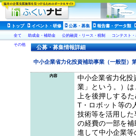
トップ
イベント・研修
公募・募集
報告書・データ類
全て
助成金・補助金
公的融資・リース・税制
コンテスト・
その他
公募・募集情報詳細
中小企業省力化投資補助事業（一般型）第
内容
中小企業省力化投
業」という。）は
上を後押しするた
T・ロボット等の
技術等を活用した
の経費の一部を補
進して中小企業等