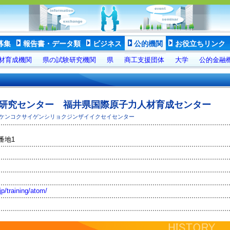
募集
報告書・データ類
ビジネス
公的機関
お役立ちリンク
材育成機関
県の試験研究機関
県
商工支援団体
大学
公的金融
ー研究センター 福井県国際原子力人材育成センター
ケンコクサイゲンシリョクジンザイイクセイセンター
番地1
jp/training/atom/