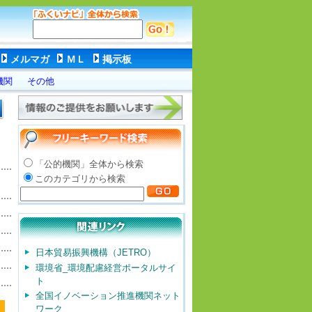
メルマガ
ＭＬ
掲示板
機関
その他
「公的機関」全体から検索
このカテゴリから検索
日本貿易振興機構（JETRO）
環境省_環境配慮経営ポータルサイ
ト
全国イノベーション推進機関ネット
ワーク