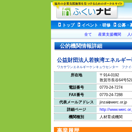
トップ
イベント・研修
公募・
全て
産業支援機関
人
公的機関情報詳細
公益財団法人若狭湾エネルギ
ワカサワンエネルギーケンキュウセンター フクイ
所在地
〒914-0192
敦賀市長谷64号52
電話番号
0770-24-7274
FAX番号
0770-24-7288
代表メールアドレス
jinzai
werc.or.jp
詳細ページ
http://www.werc.or.
機関種別
人材育成機関
事業履歴