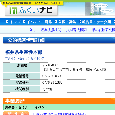
トップ
イベント・研修
公募・募集
報告書・データ類
全て
産業支援機関
人材育成機関
県の試験研究
公的機関情報詳細
福井県生産性本部
フクイケンセイサンセイホンブ
所在地
〒910-0005
福井市大手３丁目７番１号 繊協ビル５階
電話番号
0776-30-0500
FAX番号
0776-29-1380
機関種別
その他
事業履歴
講演会・セミナー・イベント
「ISO9001内部品質監査員養成研修」