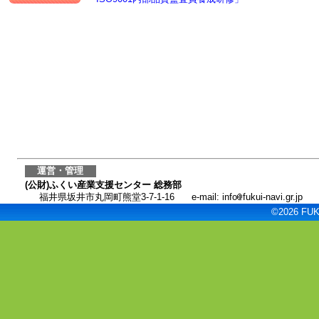
運営・管理
(公財)ふくい産業支援センター 総務部
福井県坂井市丸岡町熊堂3-7-1-16
e-mail: info
fukui-navi.gr.jp
©2026 FUKU