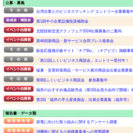
公募・募集
台湾企業とのビジネスマッチング エントリー企業募集
第1回中小企業設備投資補助金
北陸技術交流テクノフェア2024出展募集のご案内
第46回新商品・新サービス合同プレス発表会
販促応援掲示板サイト「チアBiz」（チアビズ）掲載事
「第11回ふくいビジネス商談会」エントリー受付中！
猛暑・災害対策商品・サービス展示商談会出展企業募集
第9回ふくいビジネス商談会 参加募集中
福井のおすすめ逸品販売会（第2回会員大会内で開催）
第2回「福井の手土産発掘会」出展企業募集（福井市）
報告書・データ類
節電に向けた取り組みに関するアンケート調査
消費税に関する小規模事業者への実態調査