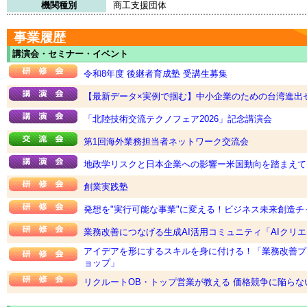
機関種別
商工支援団体
事業履歴
講演会・セミナー・イベント
令和8年度 後継者育成塾 受講生募集
【最新データ×実例で掴む】中小企業のための台湾進出
「北陸技術交流テクノフェア2026」記念講演会
第1回海外業務担当者ネットワーク交流会
地政学リスクと日本企業への影響ー米国動向を踏まえて
創業実践塾
発想を"実行可能な事業"に変える！ビジネス未来創造チ
業務改善につなげる生成AI活用コミュニティ「AIクリ
アイデアを形にするスキルを身に付ける！「業務改善プ
ョップ」
リクルートOB・トップ営業が教える 価格競争に陥ら