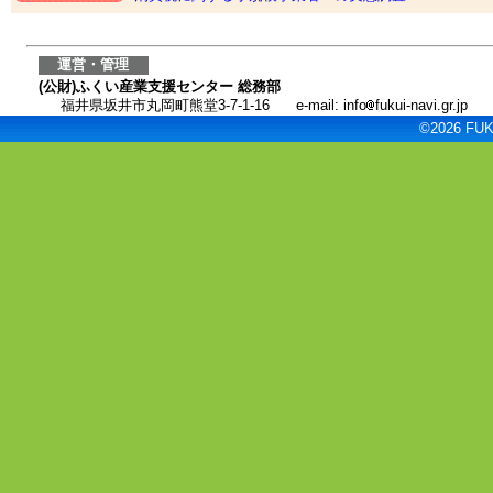
運営・管理
(公財)ふくい産業支援センター 総務部
福井県坂井市丸岡町熊堂3-7-1-16
e-mail: info
fukui-navi.gr.jp
©2026 FUKU