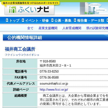
トップ
イベント・研修
公募・募集
報告書・データ類
全て
産業支援機関
人材育成機関
県の試験研究
公的機関情報詳細
福井商工会議所
フクイショウコウカイギショ
所在地
〒918-8580
福井市西木田２−８−１
電話番号
0776-33-8250
FAX番号
0776-36-8588
代表メールアドレス
soumuinfo
fcci.or.jp
詳細ページ
http://www.fcci.or.jp/
組織概要
商工会議所とは、大企業から零細企業までを包
市に設置されており、それぞれの都市の商工業
の発展に寄与することを目的としています。