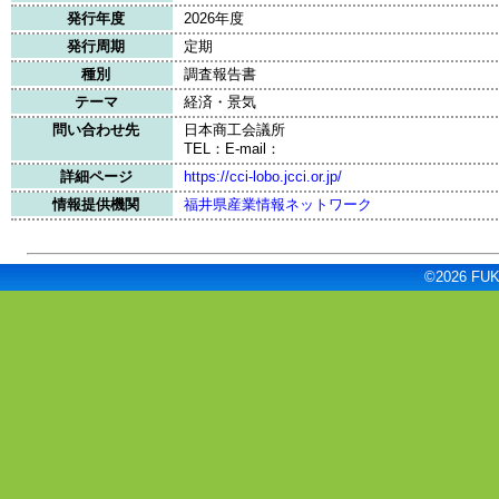
発行年度
2026年度
発行周期
定期
種別
調査報告書
テーマ
経済・景気
問い合わせ先
日本商工会議所
TEL：E-mail：
詳細ページ
https://cci-lobo.jcci.or.jp/
情報提供機関
福井県産業情報ネットワーク
©2026 FUKU