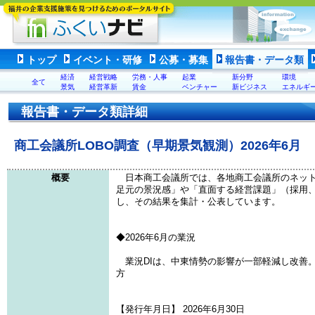
トップ
イベント・研修
公募・募集
報告書・データ類
経済
経営戦略
労務・人事
起業
新分野
環境
全て
景気
経営革新
賃金
ベンチャー
新ビジネス
エネルギ
報告書・データ類詳細
商工会議所LOBO調査（早期景気観測）2026年6月
概要
日本商工会議所では、各地商工会議所のネット
足元の景況感」や「直面する経営課題」（採用
し、その結果を集計・公表しています。
◆2026年6月の業況
業況DIは、中東情勢の影響が一部軽減し改善
方
【発行年月日】 2026年6月30日