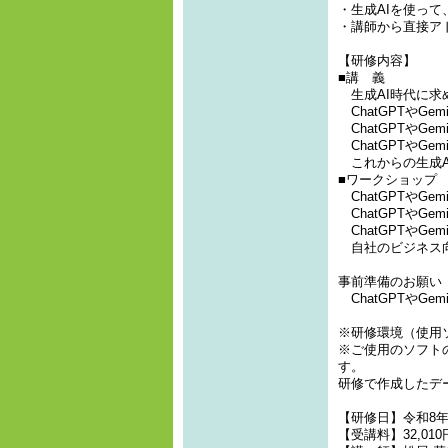
・生成AIを使って
・講師から直接ア
【研修内容】
■講 義
生成AI時代に求
ChatGPTやG
ChatGPTやGe
ChatGPTやGe
これからの生成A
■ワークショップ
ChatGPTやG
ChatGPTやGe
ChatGPTやGe
自社のビジネス向
事前準備のお願い
ChatGPTやG
※研修環境（使用ソフ
※ご使用のソフト
す。
研修で作成したデ
【研修日】令和8年7月
【受講料】32,01