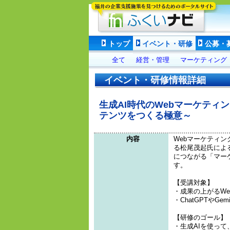
トップ
イベント・研修
公募・
全て
経営・管理
マーケティング
イベント・研修情報詳細
生成AI時代のWebマーケティ
テンツをつくる極意～
内容
Webマーケティ
る松尾茂起氏によ
につながる「マー
す。
【受講対象】
・成果の上がるW
・ChatGPTやG
【研修のゴール】
・生成AIを使って