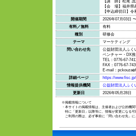
【講 師】松尾 茂
【会 場】福井県産
【申込締切日】令和
開催期間
2026年07月03日 
有料／無料
有料
種別
研修会
テーマ
マーケティング
問い合わせ先
公益財団法人ふく
ベンチャー・DX推
TEL：0776-67-741
FAX：0776-67-743
E-mail：pckouza
詳細ページ
https://www.fisc.
情報提供機関
公益財団法人ふく
更新日
2026年05月28日
※掲載情報について
・本サイトの掲載情報は、主催者および公的機関
特に「更新日」以降等に、情報が変更になる可
ご利用の際は、必ず事前に「問い合わせ先」に