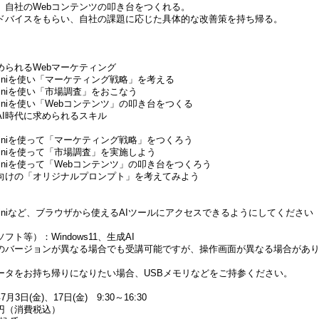
、自社のWebコンテンツの叩き台をつくれる。
ドバイスをもらい、自社の課題に応じた具体的な改善策を持ち帰る。
められるWebマーケティング
eminiを使い「マーケティング戦略」を考える
miniを使い「市場調査」をおこなう
miniを使い「Webコンテンツ」の叩き台をつくる
I時代に求められるスキル
eminiを使って「マーケティング戦略」をつくろう
miniを使って「市場調査」を実施しよう
miniを使って「Webコンテンツ」の叩き台をつくろう
けの「オリジナルプロンプト」を考えてみよう
eminiなど、ブラウザから使えるAIツールにアクセスできるようにしてください
ト等）：Windows11、生成AI
のバージョンが異なる場合でも受講可能ですが、操作画面が異なる場合があ
ータをお持ち帰りになりたい場合、USBメモリなどをご持参ください。
3日(金)、17日(金) 9:30～16:30
0円（消費税込）