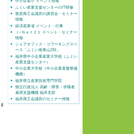
中小企業庁 イベント情報
ふくい産業支援センターのIT研修
敦賀商工会議所の講習会・セミナー
情報
経済産業省 イベント・行事
Ｊ−Ｎｅｔ２１ イベント・セミナー
情報
シェアオフィス・コワーキングスペ
ース「ふくい南青山291」
福井県中小企業産業大学校（ふくい
産業支援センター）
中小企業大学校（中小企業基盤整備
機構）
福井県立産業技術専門学院
独立行政法人 高齢・障害・求職者
雇用支援機構 福井支部
福井商工会議所のセミナー情報
りま