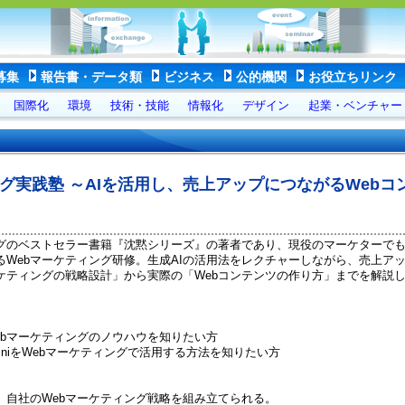
募集
報告書・データ類
ビジネス
公的機関
お役立ちリンク
国際化
環境
技術・技能
情報化
デザイン
起業・ベンチャー
ング実践塾 ～AIを活用し、売上アップにつながるWebコ
ングのベストセラー書籍『沈黙シリーズ』の著者であり、現役のマーケターで
るWebマーケティング研修。生成AIの活用法をレクチャーしながら、売上ア
ケティングの戦略設計」から実際の「Webコンテンツの作り方」までを解説
ebマーケティングのノウハウを知りたい方
eminiをWebマーケティングで活用する方法を知りたい方
、自社のWebマーケティング戦略を組み立てられる。