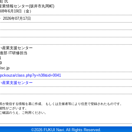
起 氏
業情報センター(坂井市丸岡町)
8年6月19日（金）
〜 2026年07月17日
い産業支援センター
進部 IT研修担当
1
9
fisc.jp
jp/pckouza/class.php?y=h38&id=0041
い産業支援センター
等が発信する情報を基に作成、 もしくは主催者等により任意で登録されたものです。
能性がございます。
ご確認のうえ、ご利用ください。
©2026 FUKUI Navi. All Rights Reserved.