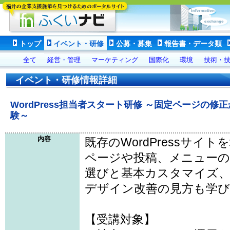
トップ
イベント・研修
公募・募集
報告書・データ類
全て
経営・管理
マーケティング
国際化
環境
技術・
イベント・研修情報詳細
WordPress担当者スタート研修 ～固定ページの
験～
内容
既存のWordPressサイ
ページや投稿、メニューの
選びと基本カスタマイズ、
デザイン改善の見方も学
【受講対象】