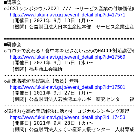
■講演会

◇JCSIシンポジウム2021 /// 〜サービス産業の付加価
https://www.fukui-navi.gr.jp/event_detail.php?id=17571
  ［開催日］2021年 9月 13日 (月)〜

  ［機関］公益財団法人日本生産性本部　サービス産業生産
============================================
■研修会

◇コロナで変わる！食中毒をださないためのHACCP対応講習会
https://www.fukui-navi.gr.jp/event_detail.php?id=17569
  ［開催日］2021年 9月 15日 (水)〜

  ［機関］福井商工会議所

--------------------------------------------
◇高速増殖炉基礎講座【敦賀】無料

https://www.fukui-navi.gr.jp/event_detail.php?id=17501
  ［開催日］2021年 9月 27日 (月)〜

  ［機関］公益財団法人若狭湾エネルギー研究センター　福
--------------------------------------------
◇説得力を高め問題解決に活かす ロジカルシンキング基礎

https://www.fukui-navi.gr.jp/event_detail.php?id=17453
  ［開催日］2021年 9月 28日 (火)〜

  ［機関］公益財団法人ふくい産業支援センター　人材育成