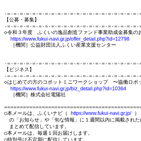
-=-=-=-=-=-=-=-=-=-=-=-=-=-=-=-=-=-=-=-=-=-=
【公募・募集】

-=-=-=-=-=-=-=-=-=-=-=-=-=-=-=-=-=-=-=-=-=-=
◇令和３年度　ふくいの逸品創造ファンド事業助成金募集のお
https://www.fukui-navi.gr.jp/offer_detail.php?id=12798
  ［機関］公益財団法人ふくい産業支援センター

-=-=-=-=-=-=-=-=-=-=-=-=-=-=-=-=-=-=-=-=-=-=
【ビジネス】

-=-=-=-=-=-=-=-=-=-=-=-=-=-=-=-=-=-=-=-=-=-=
◇はじめての方のコボットミニワークショップ　〜協働ロボッ
https://www.fukui-navi.gr.jp/biz_detail.php?id=10364
  ［機関］株式会社電陽社

============================================
○本メールは、ふくいナビ（ 
 ）

https://www.fukui-navi.gr.jp/
　の「お知らせ」や「旬な情報」に１週間以内に掲載された内
　まとめて配信しています。

○本メールは、毎週１回お届けします。

○特別号は不定期に配信しています。
