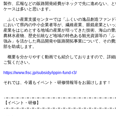
製作、広報などの販路開発経費がネックで先に進めない、とい
ケースは多いと思います。

　ふくい産業支援センターでは「ふくいの逸品創造ファンド事
において県内の中小企業者等が、繊維産業、眼鏡産業といった
産業をはじめとする地域の産業が培ってきた技術、海山の豊か
農林水産物、歴史伝統など地域の特色ある観光資源等の「ふく
強み」を活かした商品開発や販路開拓事業について、その費用
部を助成します。

　概要を分かりやすく動画でも紹介しておりますので、詳細は
ご覧ください。

https://www.fisc.jp/subsidy/ippin-fund-r3/
それでは、今週もイベント・研修情報等をお届けします！

-=-=-=-=-=-=-=-=-=-=-=-=-=-=-=-=-=-=-=-=-=-=
【イベント・研修】

-=-=-=-=-=-=-=-=-=-=-=-=-=-=-=-=-=-=-=-=-=-=