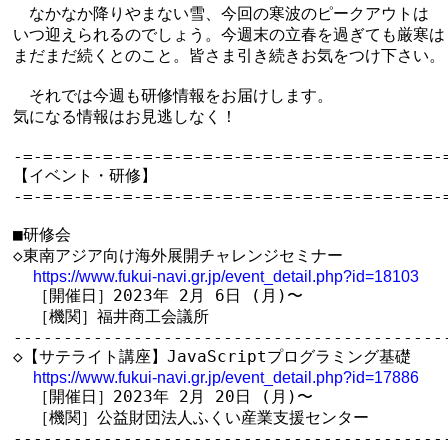
　なかなか降りやまない雪、今回の寒波のピークアウトは

いつ迎えられるのでしょう。今週末の立春を過ぎても厳寒は

まだまだ続くとのこと。皆さま引き続きお気をつけ下さい。

　それでは今週も研修情報をお届けします。

気になる情報はお見逃しなく！

-=-=-=-=-=-=-=-=-=-=-=-=-=-=-=-=-=-=-=-=-=-=
【イベント・研修】

-=-=-=-=-=-=-=-=-=-=-=-=-=-=-=-=-=-=-=-=-=-=
■研修会

◇東南アジア向け海外展開チャレンジセミナー

https://www.fukui-navi.gr.jp/event_detail.php?id=18103
  ［開催日］2023年 2月 6日 (月)〜

  ［機関］福井商工会議所

--------------------------------------------
◇【サテライト講座】JavaScriptプログラミング基礎

https://www.fukui-navi.gr.jp/event_detail.php?id=17886
  ［開催日］2023年 2月 20日 (月)〜

  ［機関］公益財団法人ふくい産業支援センター

--------------------------------------------