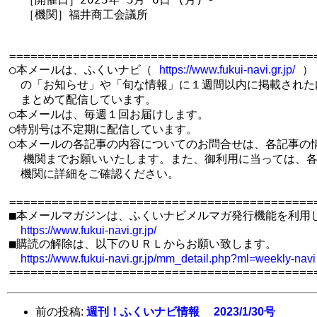
  ［機関］福井商工会議所

============================================
○本メールは、ふくいナビ（ 
 ）

https://www.fukui-navi.gr.jp/
　の「お知らせ」や「旬な情報」に１週間以内に掲載された内
　まとめて配信しています。

○本メールは、毎週１回お届けします。

○特別号は不定期に配信しています。

○本メールの各記事の内容についてのお問合せは、各記事の情
  機関までお願いいたします。また、御利用に当っては、各
　機関に詳細をご確認ください。

============================================
■本メールマガジンは、ふくいナビメルマガ発行機能を利用し
https://www.fukui-navi.gr.jp/
■購読の解除は、以下のＵＲＬからお願い致します。

https://www.fukui-navi.gr.jp/mm_detail.php?ml=weekly-navi
前の投稿:
週刊！ふくいナビ情報 2023/1/30号