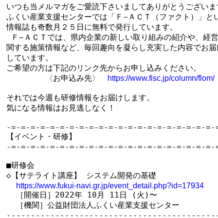
いつも当メルマガをご愛読下さいましてありがとうございます
ふくい産業支援センターでは「Ｆ−ＡＣＴ（ファクト）」とい
情報誌も奇数月２５日に無料で発行しています。

 Ｆ−ＡＣＴでは、県内企業の新しい取り組みの紹介や、経営
関する施策情報など、毎回趣向を凝らし充実した内容でお届け
しています。 

ご希望の方は下記のリンク先からお申し込みください。

　　　　　〈お申込み先〉　
https://www.fisc.jp/column/flom/
それでは今週も研修情報をお届けします。

気になる情報はお見逃しなく！

-=-=-=-=-=-=-=-=-=-=-=-=-=-=-=-=-=-=-=-=-=-=
【イベント・研修】

-=-=-=-=-=-=-=-=-=-=-=-=-=-=-=-=-=-=-=-=-=-=
■研修会

◇【サテライト講座】 システム開発の基礎

https://www.fukui-navi.gr.jp/event_detail.php?id=17934
  ［開催日］2022年 10月 11日 (火)〜

  ［機関］公益財団法人ふくい産業支援センター

--------------------------------------------