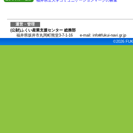
福井県立大学コミュニケーションマークの募集
運営・管理
(公財)ふくい産業支援センター 総務部
福井県坂井市丸岡町熊堂3-7-1-16
e-mail: info
fukui-navi.gr.jp
©2026 FUKU