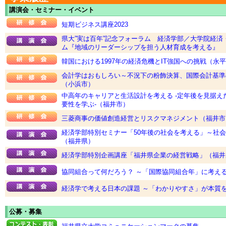
講演会・セミナー・イベント
短期ビジネス講座2023
県大”実は百年”記念フォーラム 経済学部／大学院経済
ム『地域のリーダーシップを担う人材育成を考える』
韓国における1997年の経済危機とIT強国への挑戦（永
会計学はおもしろい～不況下の粉飾決算、国際会計基準
（小浜市）
中高年のキャリアと生活設計を考える -定年後を見据え
要性を学ぶ-（福井市）
三菱商事の価値創造経営とリスクマネジメント（福井市
経済学部特別セミナー「50年後の社会を考える」～社
（福井県）
経済学部特別企画講座「福井県企業の経営戦略」（福井
協同組合って何だろう？ ～「国際協同組合年」に考え
経済学で考える日本の課題 ～「わかりやすさ」が本質
公募・募集