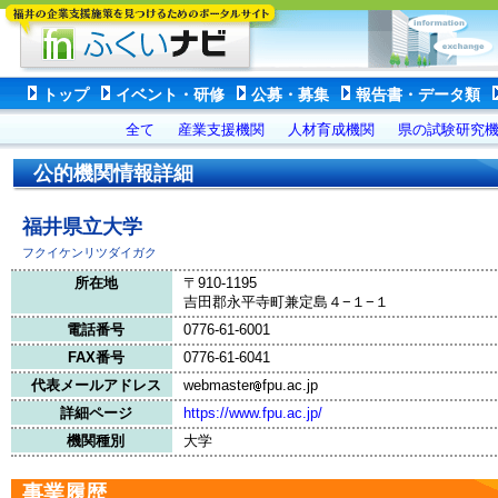
トップ
イベント・研修
公募・募集
報告書・データ類
全て
産業支援機関
人材育成機関
県の試験研究
公的機関情報詳細
福井県立大学
フクイケンリツダイガク
所在地
〒910-1195
吉田郡永平寺町兼定島４−１−１
電話番号
0776-61-6001
FAX番号
0776-61-6041
代表メールアドレス
webmaster
fpu.ac.jp
詳細ページ
https://www.fpu.ac.jp/
機関種別
大学
事業履歴